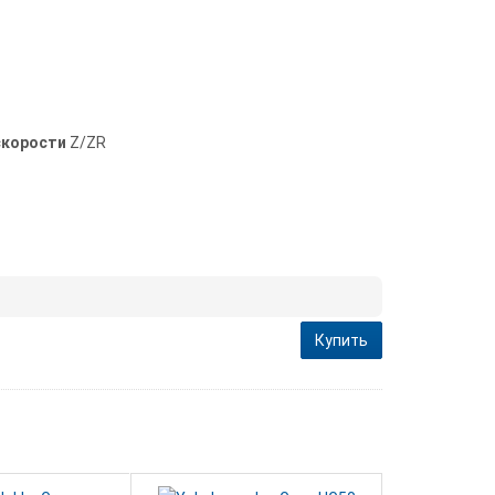
скорости
Z/ZR
Купить