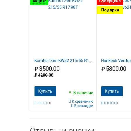
Акция!
Суперцена
Подарки
Kumho I'Zen KW22 215/55 R17 98T
3500.00
5800.00
₽
₽
₽
4200.00
Купить
Купить
В наличии
К сравнению
0
0
В закладки
Отзывы и оценки