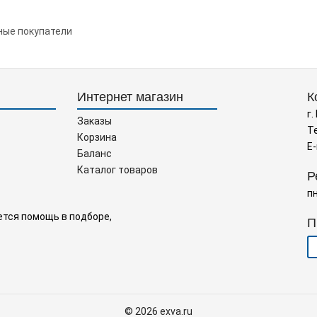
ные покупатели
Интернет магазин
К
г.
Заказы
Т
Корзина
E-
Баланс
Каталог товаров
Р
пн
ется помощь в подборе,
П
© 2026 exva.ru