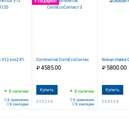
+ Подарок!
Hankook Ventus V12 evo2 K120
Continental ContiEcoContact 3
Nokian Hakka 
4585.00
5800.00
₽
₽
Купить
Купить
В наличии
В наличии
К сравнению
К сравнению
0
0
В закладки
В закладки